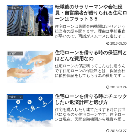
転職後のサラリーマンや会社役
住宅ローン
員・自営業者が借りられる住宅ロ
ーンはフラット３５
住宅ローンは民間金融機関ばかりという
担当者の話を聞きます。理由は事前審査
が早いので、商談がスムースに進むそう
です。一方、審査に時間がかかります
2018.05.30
が、フラット３５では民間金融機関では
対象とならなかった人への融資が行われ
住宅ローンを借りる時の保証料と
住宅ローン
ています。フラット３５とは...
はどんな費用なの
住宅ローンの保証料ってこんなに違うん
です住宅ローンの保証料とは、保証会社
に債務保証をしてもらう為の費用です。
一般的には0.2％前後の保証料率を公表し
ている銀行が多いのですが、ところで
2018.03.24
0.2％の保証料率ってどういう意味でしょ
う？保証料の計算保...
住宅ローンを借りる時にチェック
住宅ローン
したい返済計画と選び方
住宅を購入したり建てたりする時にお世
話になるのが住宅ローンです。住宅ロー
ンは現在、民間金融機関から融資を受け
るスタイルが１００％となりました。固
定金利型・変動金利型と大きく２つの種
2018.03.27
類があり、固定期間特定型といわれる、