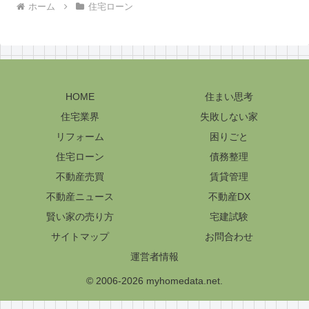
ホーム
住宅ローン
HOME
住まい思考
住宅業界
失敗しない家
リフォーム
困りごと
住宅ローン
債務整理
不動産売買
賃貸管理
不動産ニュース
不動産DX
賢い家の売り方
宅建試験
サイトマップ
お問合わせ
運営者情報
© 2006-2026 myhomedata.net.