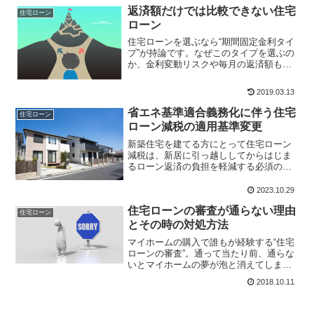
変動金利と固定金利のあい...
返済額だけでは比較できない住宅
住宅ローン
ローン
住宅ローンを選ぶなら“期間固定金利タイ
プ”が持論です。なぜこのタイプを選ぶの
か、金利変動リスクや毎月の返済額も大
切ですが、もっと大切なのは元金の減少
率に注目した金利タイプの選び方を解説
2019.03.13
しています。ご自分の金利タイプを選ぶ
とき、お客様に金利タイプを選ぶアドバ
省エネ基準適合義務化に伴う住宅
住宅ローン
イスをするときの参考にどうぞ。
ローン減税の適用基準変更
新築住宅を建てる方にとって住宅ローン
減税は、新居に引っ越ししてからはじま
るローン返済の負担を軽減する必須の制
度となっています。しかし2024年から
は、住宅ローン減税を受けられる住宅の
2023.10.29
範囲が狭くなります。住宅ローン減税を
住宅ローンの審査が通らない理由
受けるには「省エネ基準...
住宅ローン
とその時の対処方法
マイホームの購入で誰もが経験する“住宅
ローンの審査”。通って当たり前、通らな
いとマイホームの夢が泡と消えてしまう
悲惨なことに。審査通知が来るまで心配
2018.10.11
や不安でいっぱいということもありま
す。住宅ローンの審査ってどんなことを
審査して、審査に落ちて...