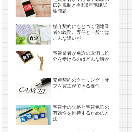
広告規制と令和6年宅建試
験問題
媒介契約にもとづく宅建業
者の義務。専任と一般では
こんな違いが
宅建業者が免許の取消し処
分を受けるのはどんな時か
売買契約のクーリング・オ
フを買主ができる要件
宅建士の欠格と宅建免許の
有効性を維持するための方
法