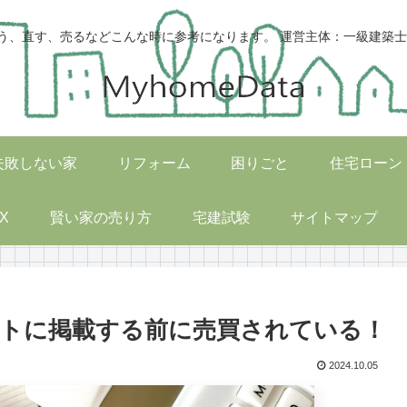
う、直す、売るなどこんな時に参考になります。 運営主体：一級建築士
失敗しない家
リフォーム
困りごと
住宅ローン
X
賢い家の売り方
宅建試験
サイトマップ
トに掲載する前に売買されている！
2024.10.05