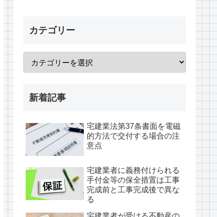
カテゴリー
新着記事
宅建業法第37条書面を電磁
的方法で交付する場合の注
意点
宅建業者に義務付けられる
手付金等の保全措置は工事
完成前と工事完成後で異な
る
宅建業者が受ける不動産の