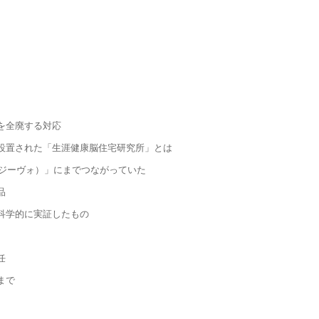
を全廃する対応
設置された「生涯健康脳住宅研究所」とは
（ジーヴォ）」にまでつながっていた
品
科学的に実証したもの
任
まで