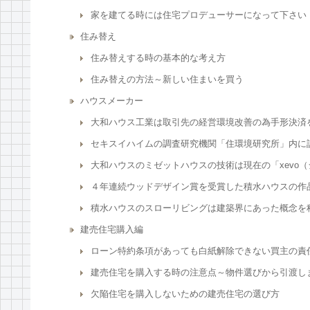
家を建てる時には住宅プロデューサーになって下さい
住み替え
住み替えする時の基本的な考え方
住み替えの方法～新しい住まいを買う
ハウスメーカー
大和ハウス工業は取引先の経営環境改善の為手形決済
セキスイハイムの調査研究機関「住環境研究所」内に
大和ハウスのミゼットハウスの技術は現在の「xevo
４年連続ウッドデザイン賞を受賞した積水ハウスの作
積水ハウスのスローリビングは建築界にあった概念を
建売住宅購入編
ローン特約条項があっても白紙解除できない買主の責
建売住宅を購入する時の注意点～物件選びから引渡し
欠陥住宅を購入しないための建売住宅の選び方