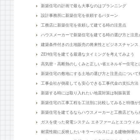
新築住宅の計画で最も大事なのはプランニング
設計事務所に新築住宅を依頼するパターン
工務店に新築住宅を依頼して建てる時の注意点
ハウスメーカーで新築住宅を建てる時の選び方と注意
建築条件付きの土地販売の将来性とビジネスチャンス
ZEH住宅を建てる最適なタイミングを考えてみよう
高気密・高断熱のしくみと正しい省エネルギー住宅と
新築住宅の敷地にする土地の選び方と注意点について
工事会社が倒産しても安心できる工事代金の支払方法
新築する時には取り入れたい地震対策は制振装置
新築住宅の工事工程を工法別に比較してみると特徴が
新築住宅を建てるならハウスメーカーと工務店どちら
ガスを使った発電システム エネファームとエコウィル
耐震性能に反映したいキラーパルスによる建物倒壊の