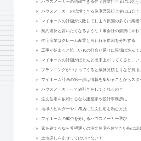
ハウスメーカーの信頼できる住宅営業担当者に出会う
ハウスメーカーの信頼できる住宅営業担当者に出会う
マイホームの計画が失敗してしまう原因の多くは業者
契約違反と言いたくなるような工事会社の姿勢に呆れ
住宅産業はクレーム産業と言われる原因を分析する
工事が始まると忙しいもの打合せ通りに現場は進んで
マイホームの計画がほとんど出来上がってくると、い
プランニングがつまってくると概算見積もりなど費用
マイホーム計画の第一歩は情報を集めることからスタ
ハウスメーカーって値引きをしてくれるの？
注文住宅を依頼するなら建築家や設計事務所に
地域のビルダーや工務店に注文住宅を頼む方法
マイホームの成否を分けるハウスメーカー選び
家を建てるなら希望通りの注文住宅を建てたい時に読
土地探しをあせってはいけない！