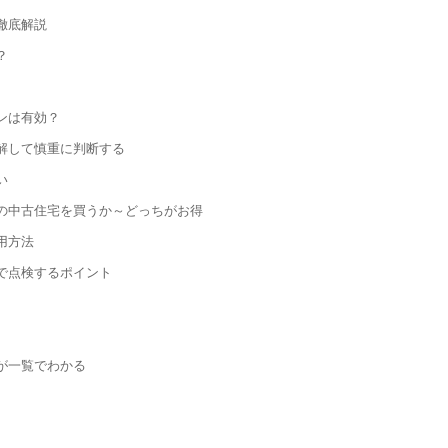
徹底解説
？
ンは有効？
解して慎重に判断する
い
の中古住宅を買うか～どっちがお得
用方法
で点検するポイント
が一覧でわかる