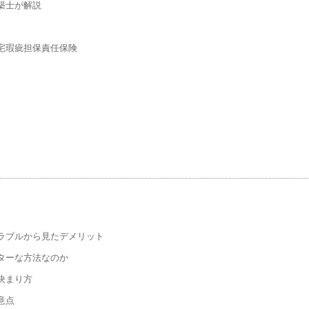
築士が解説
宅瑕疵担保責任保険
ラブルから見たデメリット
ターな方法なのか
決まり方
意点