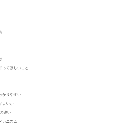
点
は
知ってほしいこと
分かりやすい
がよいか
の違い
メカニズム