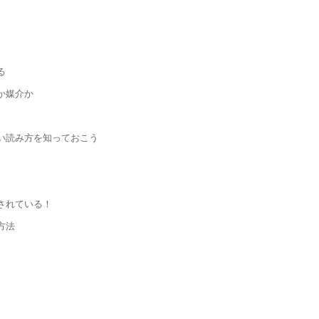
る
か媒介か
い読み方を知っておこう
されている！
方法