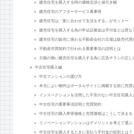
建売住宅を購入する時の価格交渉と値引き幅
建売住宅のアフターサービス裏事情
建売住宅は「家に合わせて生活をする」がモットー
建売住宅を購入する為の申込証拠金は手付金とは異な
建売住宅の販売に係わる不動産会社の立場は販売代理
不動産売買契約で行われる重要事項の説明とは
欠陥の無い建売住宅を購入する為に広告チラシの正し
中古住宅購入編
中古マンションの選び方
本当によい物件はポータルサイトに掲載する前に売買
インスペクションを活用した不安のない中古住宅購入
中古住宅の重要事項説明と売買契約
中古住宅の購入希望価格と売買価格はこうして決まる
リノベーションマンションはデメリットを考えて選ぶ
中古住宅を購入するときに支払う手付金の役割とは？