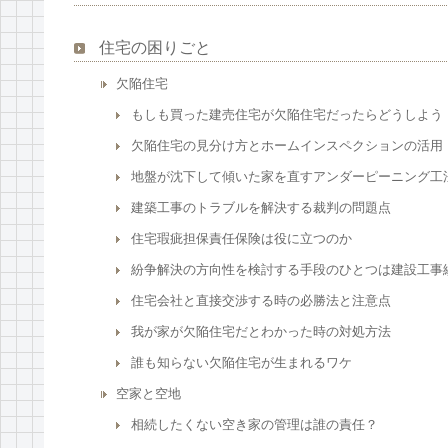
住宅の困りごと
欠陥住宅
もしも買った建売住宅が欠陥住宅だったらどうしよう
欠陥住宅の見分け方とホームインスペクションの活用
地盤が沈下して傾いた家を直すアンダーピーニング工
建築工事のトラブルを解決する裁判の問題点
住宅瑕疵担保責任保険は役に立つのか
紛争解決の方向性を検討する手段のひとつは建設工事
住宅会社と直接交渉する時の必勝法と注意点
我が家が欠陥住宅だとわかった時の対処方法
誰も知らない欠陥住宅が生まれるワケ
空家と空地
相続したくない空き家の管理は誰の責任？