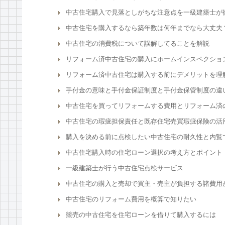
中古住宅購入で見落としがちな注意点を一級建築士が
中古住宅を購入するなら築年数は何年までなら大丈夫
中古住宅の消費税について誤解してることを解説
リフォーム済中古住宅の購入にホームインスペクショ
リフォーム済中古住宅は購入する前にデメリットを理
手付金の意味と手付金保証制度と手付金保管制度の違
中古住宅を買ってリフォームする費用とリフォーム済
中古住宅の瑕疵担保責任と既存住宅売買瑕疵保険の活
購入を決める前に点検したい中古住宅の耐久性と内覧
中古住宅購入時の住宅ローン選択の考え方とポイント
一級建築士が行う中古住宅点検サービス
中古住宅の購入と売却で買主・売主が負担する諸費用
中古住宅のリフォーム費用を概算で知りたい
競売の中古住宅を住宅ローンを借りて購入するには