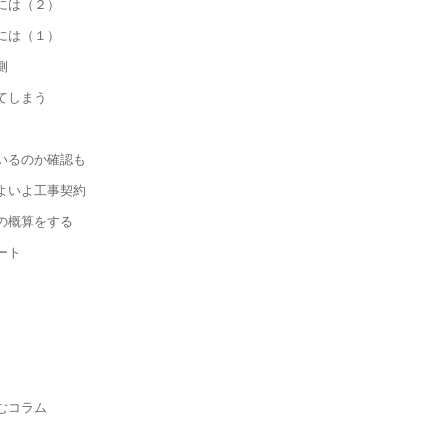
には（２）
には（１）
側
てしまう
いるのか確認も
よいよ工事契約
の概算をする
ート
むコラム