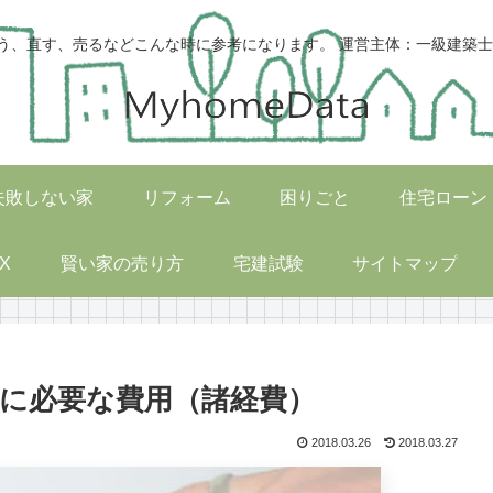
う、直す、売るなどこんな時に参考になります。 運営主体：一級建築士
失敗しない家
リフォーム
困りごと
住宅ローン
X
賢い家の売り方
宅建試験
サイトマップ
に必要な費用（諸経費）
2018.03.26
2018.03.27