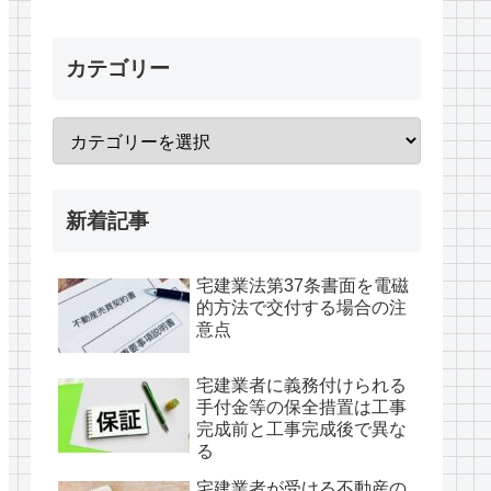
カテゴリー
新着記事
宅建業法第37条書面を電磁
的方法で交付する場合の注
意点
宅建業者に義務付けられる
手付金等の保全措置は工事
完成前と工事完成後で異な
る
宅建業者が受ける不動産の