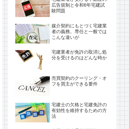
広告規制と令和6年宅建試
験問題
媒介契約にもとづく宅建業
者の義務。専任と一般では
こんな違いが
宅建業者が免許の取消し処
分を受けるのはどんな時か
売買契約のクーリング・オ
フを買主ができる要件
宅建士の欠格と宅建免許の
有効性を維持するための方
法