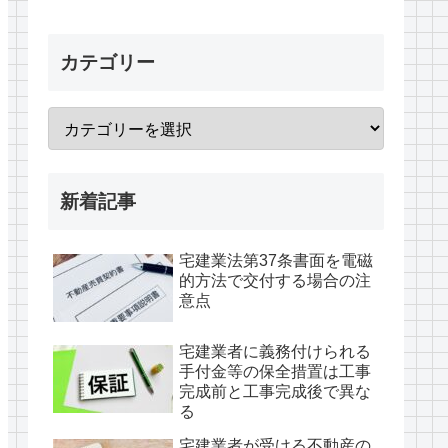
カテゴリー
新着記事
宅建業法第37条書面を電磁
的方法で交付する場合の注
意点
宅建業者に義務付けられる
手付金等の保全措置は工事
完成前と工事完成後で異な
る
宅建業者が受ける不動産の