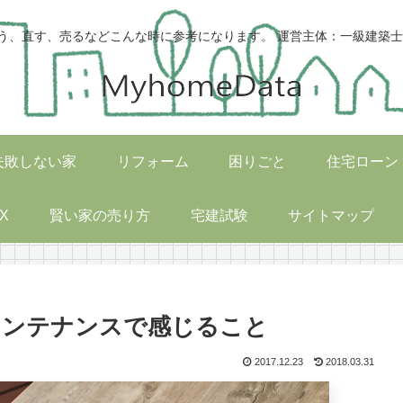
う、直す、売るなどこんな時に参考になります。 運営主体：一級建築士
失敗しない家
リフォーム
困りごと
住宅ローン
X
賢い家の売り方
宅建試験
サイトマップ
メンテナンスで感じること
2017.12.23
2018.03.31