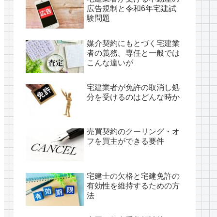
広告規制と令和6年宅建試
験問題
媒介契約にもとづく宅建業
者の義務。専任と一般では
こんな違いが
宅建業者が免許の取消し処
分を受けるのはどんな時か
売買契約のクーリング・オ
フを買主ができる要件
宅建士の欠格と宅建免許の
有効性を維持するための方
法