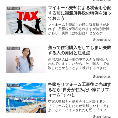
証が交付されている物件は地盤調査をし
ています。新築の建売住宅はもちろんで
マイホーム売却による税金を心配
資産・投資
すが、中古住宅の購...
する前に譲渡所得税の特例を知っ
ておこう
マイホームを売却した時に譲渡所得があ
れば、所得税が課税されますが特別控除
があり、実際には税額は０となるケース
があります。先日の売却事例をケースス
2018.08.22
タディとして、税額の計算と特別控除の
実際をシミュレーションしてみます。不
焦って住宅購入をしてしまい失敗
資産・投資
動産譲渡所得額の計算をケ...
する人の原因と注意点
住宅の購入は一生の中で大きな買物とい
われています。だからこそ、購入して失
敗したとかもっとよく検討するべきだっ
たとか、最悪は騙された！というもので
す。ここでは、住宅の購入に関する全体
2018.04.26
のプロセスの中で、購入者が陥りやすい
空家をリフォーム工事後に売却す
失敗の原因などを、実例を...
資産・投資
るなら“自分が住みたい家にリフ
ォーム”すべし
空家の売却を不動産会社に相談すると、
リフォームをした方が売却しやすいです
よ。とアドバイスされたり逆に『リフォ
ームしないでこのままで売却する方がい
2017.08.02