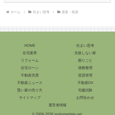
ホーム
住まい思考
資産・投資
HOME
住まい思考
住宅業界
失敗しない家
リフォーム
困りごと
住宅ローン
債務整理
不動産売買
賃貸管理
不動産ニュース
不動産DX
賢い家の売り方
宅建試験
サイトマップ
お問合わせ
運営者情報
© 2006-2026 myhomedata.net.