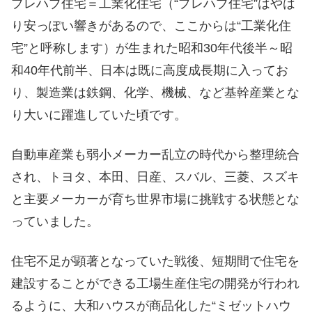
プレハブ住宅＝工業化住宅（“プレハブ住宅”はやは
り安っぽい響きがあるので、ここからは“工業化住
宅”と呼称します）が生まれた昭和30年代後半～昭
和40年代前半、日本は既に高度成長期に入ってお
り、製造業は鉄鋼、化学、機械、など基幹産業とな
り大いに躍進していた頃です。
自動車産業も弱小メーカー乱立の時代から整理統合
され、トヨタ、本田、日産、スバル、三菱、スズキ
と主要メーカーが育ち世界市場に挑戦する状態とな
っていました。
住宅不足が顕著となっていた戦後、短期間で住宅を
建設することができる工場生産住宅の開発が行われ
るように、大和ハウスが商品化した“ミゼットハウ