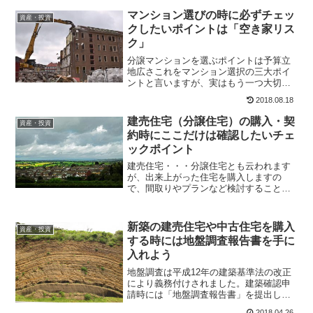
マンション選びの時に必ずチェッ
資産・投資
クしたいポイントは「空き家リス
ク」
分譲マンションを選ぶポイントは予算立
地広さこれをマンション選択の三大ポイ
ントと言いますが、実はもう一つ大切な
ポイントがあります。人口減社会となっ
2018.08.18
た日本において、絶対に検討しなければ
ならない大事な要素。将来、資産価値が
建売住宅（分譲住宅）の購入・契
資産・投資
大幅に下落するかもしれな...
約時にここだけは確認したいチェ
ックポイント
建売住宅・・・分譲住宅とも云われます
が、出来上がった住宅を購入しますの
で、間取りやプランなど検討することも
なく、地鎮祭や上棟式といった儀式も無
く、面倒な打ち合わせや、あれこれと内
装の色や柄で悩む事もなく、手っ取り早
新築の建売住宅や中古住宅を購入
資産・投資
く住宅を手にする方法です。...
する時には地盤調査報告書を手に
入れよう
地盤調査は平成12年の建築基準法の改正
により義務付けされました。建築確認申
請時には「地盤調査報告書」を提出して
います。つまり平成12年6月以降に確認済
2018.04.26