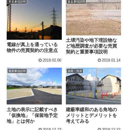
重要事項説明
重要事項説明
土壌汚染や地下埋設物な
電線が真上を通っている
ど地歴調査が必要な売買
物件の売買契約の注意点
契約と重要事項説明
2019.02.06
2019.01.14
重要事項説明
資産・投資
土地の表示に記載すべき
建蔽率緩和のある角地の
「仮換地」「保留地予定
メリットとデメリットを
地」とは何か
考えてみる
2018.12.23
2018.12.22