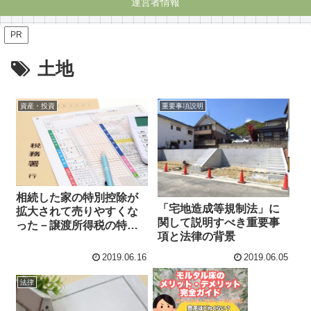
運営者情報
PR
土地
資産・投資
重要事項説明
相続した家の特別控除が
「宅地造成等規制法」に
拡大されて売りやすくな
関して説明すべき重要事
った－譲渡所得税の特別
項と法律の背景
控除のまとめ
2019.06.16
2019.06.05
法律