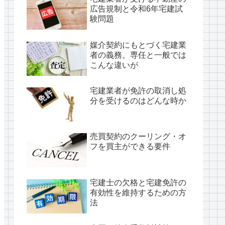
広告規制と令和6年宅建試
験問題
媒介契約にもとづく宅建業
者の義務。専任と一般では
こんな違いが
宅建業者が免許の取消し処
分を受けるのはどんな時か
売買契約のクーリング・オ
フを買主ができる要件
宅建士の欠格と宅建免許の
有効性を維持するための方
法