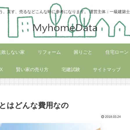
う、直す、売るなどこんな時に参考になります。 運営主体：一級建築士
失敗しない家
リフォーム
困りごと
住宅ローン
X
賢い家の売り方
宅建試験
サイトマップ
とはどんな費用なの
2018.03.24