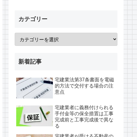
カテゴリー
新着記事
宅建業法第37条書面を電磁
的方法で交付する場合の注
意点
宅建業者に義務付けられる
手付金等の保全措置は工事
完成前と工事完成後で異な
る
宅建業者が受ける不動産の