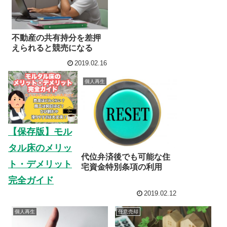
不動産の共有持分を差押
えられると競売になる
2019.02.16
個人再生
【保存版】モル
タル床のメリッ
代位弁済後でも可能な住
ト・デメリット
宅資金特別条項の利用
完全ガイド
2019.02.12
個人再生
任意売却